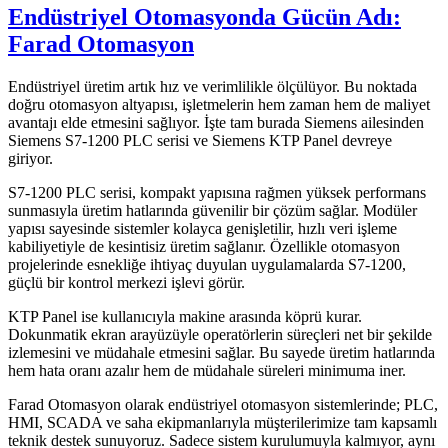
Endüstriyel Otomasyonda Gücün Adı:
Farad Otomasyon
Endüstriyel üretim artık hız ve verimlilikle ölçülüyor. Bu noktada
doğru otomasyon altyapısı, işletmelerin hem zaman hem de maliyet
avantajı elde etmesini sağlıyor. İşte tam burada Siemens ailesinden
Siemens S7-1200 PLC serisi ve Siemens KTP Panel devreye
giriyor.
S7-1200 PLC serisi, kompakt yapısına rağmen yüksek performans
sunmasıyla üretim hatlarında güvenilir bir çözüm sağlar. Modüler
yapısı sayesinde sistemler kolayca genişletilir, hızlı veri işleme
kabiliyetiyle de kesintisiz üretim sağlanır. Özellikle otomasyon
projelerinde esnekliğe ihtiyaç duyulan uygulamalarda S7-1200,
güçlü bir kontrol merkezi işlevi görür.
KTP Panel ise kullanıcıyla makine arasında köprü kurar.
Dokunmatik ekran arayüzüyle operatörlerin süreçleri net bir şekilde
izlemesini ve müdahale etmesini sağlar. Bu sayede üretim hatlarında
hem hata oranı azalır hem de müdahale süreleri minimuma iner.
Farad Otomasyon olarak endüstriyel otomasyon sistemlerinde; PLC,
HMI, SCADA ve saha ekipmanlarıyla müşterilerimize tam kapsamlı
teknik destek sunuyoruz. Sadece sistem kurulumuyla kalmıyor, aynı