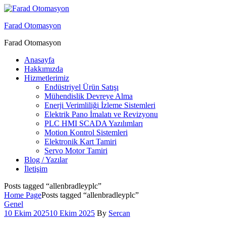
Menu
Farad Otomasyon
Farad Otomasyon
Anasayfa
Hakkımızda
Hizmetlerimiz
Endüstriyel Ürün Satışı
Mühendislik Devreye Alma
Enerji Verimliliği İzleme Sistemleri
Elektrik Pano İmalatı ve Revizyonu
PLC HMI SCADA Yazılımları
Motion Kontrol Sistemleri
Elektronik Kart Tamiri
Servo Motor Tamiri
Blog / Yazılar
İletişim
Posts tagged “allenbradleyplc”
Home Page
Posts tagged “allenbradleyplc”
Categories
Genel
10 Ekim 2025
10 Ekim 2025
By
Sercan