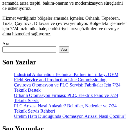
zamanda arıza tespiti, bakım-onarım ve modernizasyon süreçlerini
de üstleniyoruz.
Hizmet verdiğimiz bölgeler arasında İçmeler, Orhanlı, Tepeören,
Tuzla, Çayırova, Dilovası ve çevresi yer alıyor. Bölgedeki işletmeler
için 7/24 hızlı müdahale, endüstriyel arıza çözümleri ve devreye
alma hizmetleri sağlıyoruz.
Ara
Ara
Son Yazılar
Industrial Automation Technical Partner in Turkey: OEM
Field Service and Production Line Commissioning
Çayırova Otomasyon ve PLC Servisi: Fabrikalar İçin 7/24
Teknik Destek
Orhanlı Otomasyon Firması: PLC, Elektrik Pano ve 7/24
Teknik Servis
PLC Arızası Nasıl Anlaşılır? Belirtiler, Nedenler ve 7/24
Teknik Servis Rehberi
Üretim Hattı Durduğunda Otomasyon Arızası Nasıl Çözülür?
Son Yorumlar