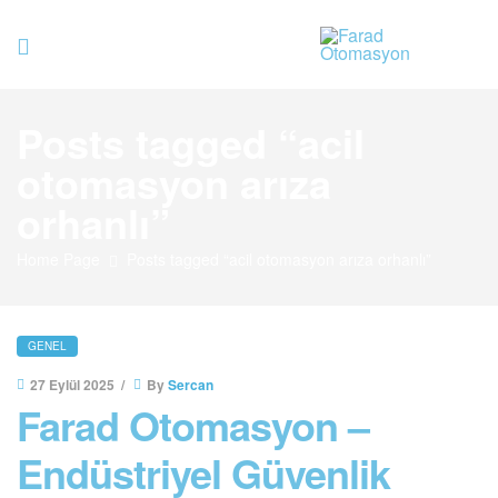
Farad
Posts tagged “acil
Otomasyo
otomasyon arıza
orhanlı”
Home Page
Posts tagged “acil otomasyon arıza orhanlı”
GENEL
27 Eylül 2025
By
Sercan
Farad Otomasyon –
Endüstriyel Güvenlik