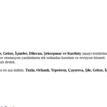
e, Gebze, İçmeler, Dilovası, Şekerpınar ve Kurtköy
sanayi tesisleri
i ve otomasyon yazılımlarını tek noktadan kurulum ve revizyon hizmeti.
zlı destek.
nı en aza indirin.
Tuzla, Orhanlı, Tepeören, Çayırova, Şile, Gebze, 