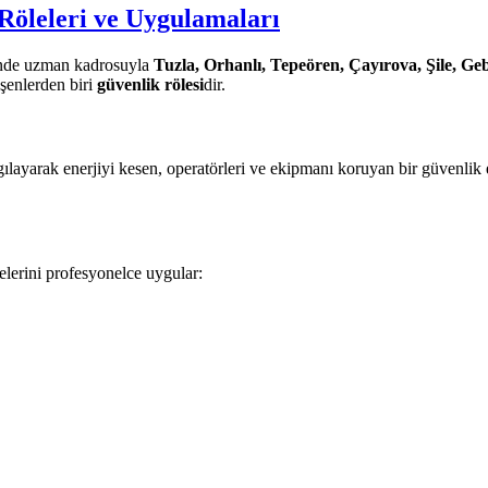
Röleleri ve Uygulamaları
rinde uzman kadrosuyla
Tuzla, Orhanlı, Tepeören, Çayırova, Şile, Ge
eşenlerden biri
güvenlik rölesi
dir.
yarak enerjiyi kesen, operatörleri ve ekipmanı koruyan bir güvenlik ele
lerini profesyonelce uygular: