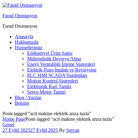
Menu
Farad Otomasyon
Farad Otomasyon
Anasayfa
Hakkımızda
Hizmetlerimiz
Endüstriyel Ürün Satışı
Mühendislik Devreye Alma
Enerji Verimliliği İzleme Sistemleri
Elektrik Pano İmalatı ve Revizyonu
PLC HMI SCADA Yazılımları
Motion Kontrol Sistemleri
Elektronik Kart Tamiri
Servo Motor Tamiri
Blog / Yazılar
İletişim
Posts tagged “acil makine elektrik arıza tuzla”
Home Page
Posts tagged “acil makine elektrik arıza tuzla”
Categories
Genel
27 Eylül 2025
27 Eylül 2025
By
Sercan