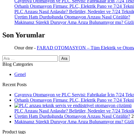
Çayırova Otomasyon ve PLC Servisi: Fabrikalar İçin 7/24 Tek
Orhanlı Otomasyon Firması: PLC, Elektrik Pano ve 7/24 Tekni
PLC Arızası Nasıl Anlaşılır? Belirtiler, Nedenler ve 7/24 Tekni
Üretim Hattı Durduğunda Otomasyon Arızası Nasıl Çözülür?
Makinanız Sürekli Duruyor Ama Arıza Bulunamıyor mu? Gizli 
Son Yorumlar
Onur dmr
-
FARAD OTOMASYON – Tüm Elektrik ve Otomasy
Arama:
Blog Categories
Genel
Recent Posts
Çayırova Otomasyon ve PLC Servisi: Fabrikalar İçin 7/24 Tek
Orhanlı Otomasyon Firması: PLC, Elektrik Pano ve 7/24 Tekni
PLC Arızası Nasıl Anlaşılır? Belirtiler, Nedenler ve 7/24 Tekni
Üretim Hattı Durduğunda Otomasyon Arızası Nasıl Çözülür?
2
Makinanız Sürekli Duruyor Ama Arıza Bulunamıyor mu? Gizli 
Product tags