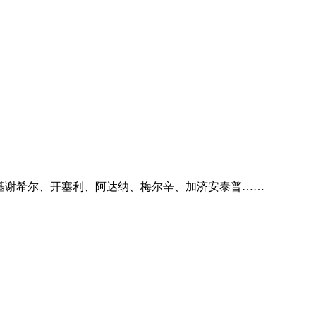
斯基谢希尔、开塞利、阿达纳、梅尔辛、加济安泰普……