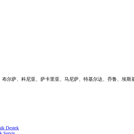
兹密尔、布尔萨、科尼亚、萨卡里亚、马尼萨、特基尔达、乔鲁、埃
nik Destek
k Servis