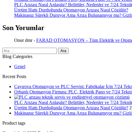
PLC Arızası Nasıl Anlaşılır? Belirtiler, Nedenler ve 7/24 Tekni
Üretim Hattı Durduğunda Otomasyon Arızası Nasıl Çözülür?
Makinanız Sürekli Duruyor Ama Arıza Bulunamıyor mu? Gizli 
Son Yorumlar
Onur dmr
-
FARAD OTOMASYON – Tüm Elektrik ve Otomasy
Arama:
Blog Categories
Genel
Recent Posts
Çayırova Otomasyon ve PLC Servisi: Fabrikalar İçin 7/24 Tek
Orhanlı Otomasyon Firması: PLC, Elektrik Pano ve 7/24 Tekni
PLC Arızası Nasıl Anlaşılır? Belirtiler, Nedenler ve 7/24 Tekni
Üretim Hattı Durduğunda Otomasyon Arızası Nasıl Çözülür?
2
Makinanız Sürekli Duruyor Ama Arıza Bulunamıyor mu? Gizli 
Product tags