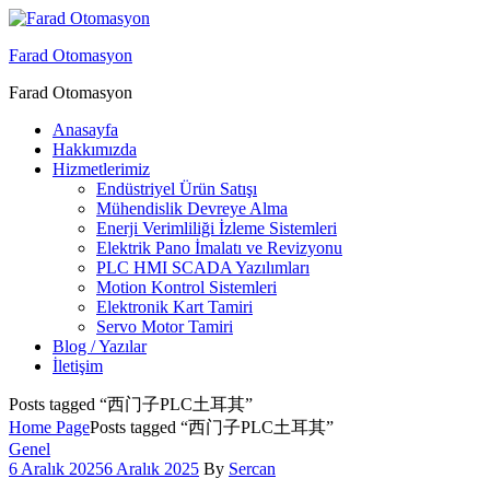
Menu
Farad Otomasyon
Farad Otomasyon
Anasayfa
Hakkımızda
Hizmetlerimiz
Endüstriyel Ürün Satışı
Mühendislik Devreye Alma
Enerji Verimliliği İzleme Sistemleri
Elektrik Pano İmalatı ve Revizyonu
PLC HMI SCADA Yazılımları
Motion Kontrol Sistemleri
Elektronik Kart Tamiri
Servo Motor Tamiri
Blog / Yazılar
İletişim
Posts tagged “西门子PLC土耳其”
Home Page
Posts tagged “西门子PLC土耳其”
Categories
Genel
6 Aralık 2025
6 Aralık 2025
By
Sercan