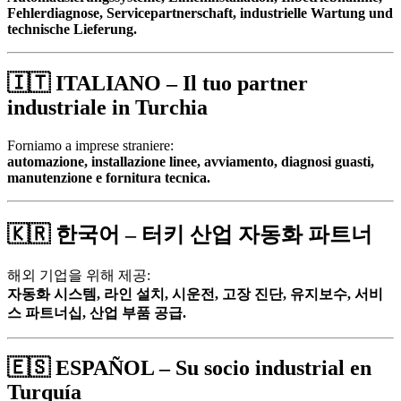
Fehlerdiagnose, Servicepartnerschaft, industrielle Wartung und
technische Lieferung.
🇮🇹
ITALIANO – Il tuo partner
industriale in Turchia
Forniamo a imprese straniere:
automazione, installazione linee, avviamento, diagnosi guasti,
manutenzione e fornitura tecnica.
🇰🇷
한국어 – 터키 산업 자동화 파트너
해외 기업을 위해 제공:
자동화 시스템, 라인 설치, 시운전, 고장 진단, 유지보수, 서비
스 파트너십, 산업 부품 공급.
🇪🇸
ESPAÑOL – Su socio industrial en
Turquía