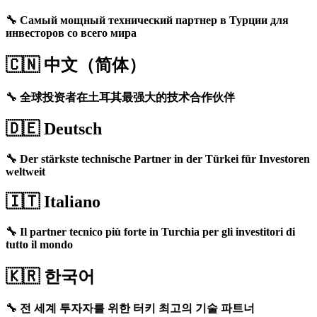
🔧 Самый мощный технический партнер в Турции для
инвесторов со всего мира
🇨🇳
中文（简体）
🔧 全球投资者在土耳其最强大的技术合作伙伴
🇩🇪
Deutsch
🔧 Der stärkste technische Partner in der Türkei für Investoren
weltweit
🇮🇹
Italiano
🔧 Il partner tecnico più forte in Turchia per gli investitori di
tutto il mondo
🇰🇷
한국어
🔧 전 세계 투자자를 위한 터키 최고의 기술 파트너