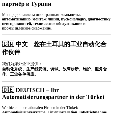
партнёр в Турции
Мы предоставляем иностранным компаниям:
автоматизацию, монтаж линий, пусконаладку, диагностику
неисправностей, техническое обслуживание и
промышленное снабжение.
🇨🇳
中文 – 您在土耳其的工业自动化合
作伙伴
我们为海外企业提供：
自动化系统、生产线安装、调试、故障诊断、维护、服务合
作、工业备件供应。
🇩🇪
DEUTSCH – Ihr
Automatisierungspartner in der Türkei
Wir bieten internationalen Firmen in der Türkei:
Automatisierungssysteme, Linieninstallation, Inbetriebnahme,