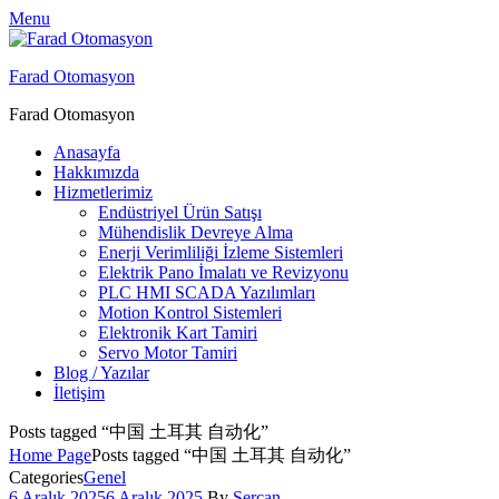
Menu
Farad Otomasyon
Farad Otomasyon
Anasayfa
Hakkımızda
Hizmetlerimiz
Endüstriyel Ürün Satışı
Mühendislik Devreye Alma
Enerji Verimliliği İzleme Sistemleri
Elektrik Pano İmalatı ve Revizyonu
PLC HMI SCADA Yazılımları
Motion Kontrol Sistemleri
Elektronik Kart Tamiri
Servo Motor Tamiri
Blog / Yazılar
İletişim
Posts tagged “中国 土耳其 自动化”
Home Page
Posts tagged “中国 土耳其 自动化”
Categories
Genel
6 Aralık 2025
6 Aralık 2025
By
Sercan