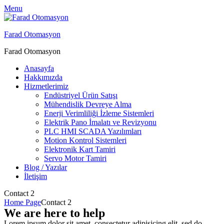
Menu
Farad Otomasyon
Farad Otomasyon
Anasayfa
Hakkımızda
Hizmetlerimiz
Endüstriyel Ürün Satışı
Mühendislik Devreye Alma
Enerji Verimliliği İzleme Sistemleri
Elektrik Pano İmalatı ve Revizyonu
PLC HMI SCADA Yazılımları
Motion Kontrol Sistemleri
Elektronik Kart Tamiri
Servo Motor Tamiri
Blog / Yazılar
İletişim
Contact 2
Home Page
Contact 2
We are here to help
Lorem ipsum dolor sit amet, consectetur adipisicing elit, sed do