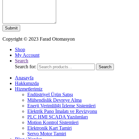
Submit
Copyright © 2023 Farad Otomasyon
Shop
My Account
Search
Search for:
Search
Anasayfa
Hakkımızda
Hizmetlerimiz
Endüstriyel Ürün Satışı
Mühendislik Devreye Alma
Enerji Verimliliği İzleme Sistemleri
Elektrik Pano İmalatı ve Revizyonu
PLC HMI SCADA Yazılımları
Motion Kontrol Sistemleri
Elektronik Kart Tamiri
Servo Motor Tamiri