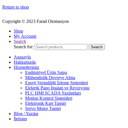
Return to shop
Copyright © 2023 Farad Otomasyon
Shop
My Account
Search
Search for:
Search
Anasayfa
Hakkımızda
Hizmetlerimiz
Endüstriyel Ürün Satışı
Mühendislik Devreye Alma
Enerji Verimliliği İzleme Sistemleri
Elektrik Pano İmalatı ve Revizyonu
PLC HMI SCADA Yazılımları
Motion Kontrol Sistemleri
Elektronik Kart Tamiri
Servo Motor Tamiri
Blog / Yazılar
İletişim