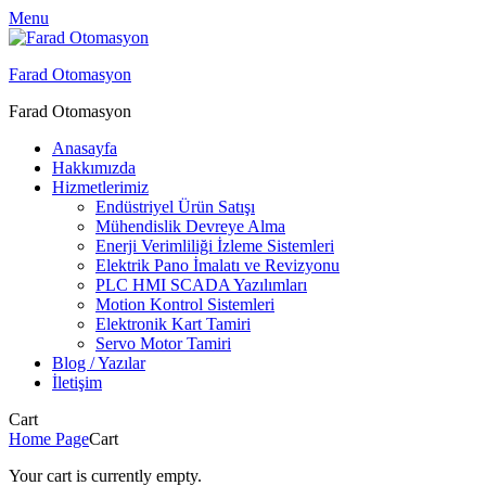
Menu
Farad Otomasyon
Farad Otomasyon
Anasayfa
Hakkımızda
Hizmetlerimiz
Endüstriyel Ürün Satışı
Mühendislik Devreye Alma
Enerji Verimliliği İzleme Sistemleri
Elektrik Pano İmalatı ve Revizyonu
PLC HMI SCADA Yazılımları
Motion Kontrol Sistemleri
Elektronik Kart Tamiri
Servo Motor Tamiri
Blog / Yazılar
İletişim
Cart
Home Page
Cart
Your cart is currently empty.