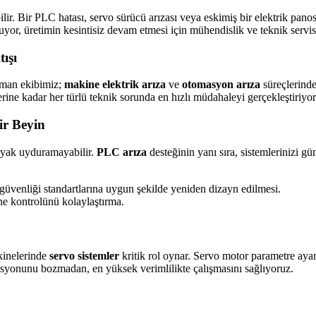
lir. Bir PLC hatası, servo sürücü arızası veya eskimiş bir elektrik panosu
uyor, üretimin kesintisiz devam etmesi için mühendislik ve teknik servis
ışı
zman ekibimiz;
makine elektrik arıza
ve
otomasyon arıza
süreçlerinde 
rine kadar her türlü teknik sorunda en hızlı müdahaleyi gerçekleştiriyo
ir Beyin
 ayak uyduramayabilir.
PLC arıza
desteğinin yanı sıra, sistemlerinizi g
 güvenliği standartlarına uygun şekilde yeniden dizayn edilmesi.
ne kontrolünü kolaylaştırma.
kinelerinde
servo sistemler
kritik rol oynar. Servo motor parametre ayar
syonunu bozmadan, en yüksek verimlilikte çalışmasını sağlıyoruz.