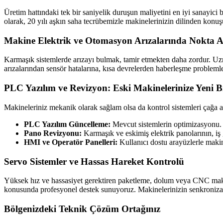
Üretim hattındaki tek bir saniyelik duruşun maliyetini en iyi sanayici bi
olarak, 20 yılı aşkın saha tecrübemizle makinelerinizin dilinden konuş
Makine Elektrik ve Otomasyon Arızalarında Nokta At
Karmaşık sistemlerde arızayı bulmak, tamir etmekten daha zordur. U
arızalarından sensör hatalarına, kısa devrelerden haberleşme problemle
PLC Yazılım ve Revizyon: Eski Makinelerinize Yeni B
Makineleriniz mekanik olarak sağlam olsa da kontrol sistemleri çağa
PLC Yazılım Güncelleme:
Mevcut sistemlerin optimizasyonu.
Pano Revizyonu:
Karmaşık ve eskimiş elektrik panolarının, iş
HMI ve Operatör Panelleri:
Kullanıcı dostu arayüzlerle maki
Servo Sistemler ve Hassas Hareket Kontrolü
Yüksek hız ve hassasiyet gerektiren paketleme, dolum veya CNC ma
konusunda profesyonel destek sunuyoruz. Makinelerinizin senkroniza
Bölgenizdeki Teknik Çözüm Ortağınız