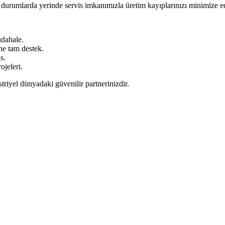
il durumlarda yerinde servis imkanımızla üretim kayıplarınızı minimize e
dahale.
e tam destek.
s.
ojeleri.
iyel dünyadaki güvenilir partnerinizdir.