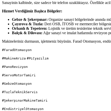
Sanayinin kalbinde, size sadece bir telefon uzaklıktayız. Özellikle ac
Hizmet Verdiğimiz Başlıca Bölgeler:
Gebze & Şekerpınar:
Organize sanayi bölgelerinde anında mü
Çayırova & Tuzla:
Deri OSB, İTOSB ve mermerciler bölgesin
Orhanlı & Tepeören:
Lojistik ve üretim tesislerine teknik servi
Balçık & Dilovası:
Ağır sanayi ve imalat hatlarında revizyon pr
Makineleriniz durmasın, işletmeniz büyüsün. Farad Otomasyon, endüstr
#FaradOtomasyon
#MakineArıza
#PLCyazılım
#PanoRevizyon
#ServoMotorTamiri
#GebzeOtomasyon
#TuzlaTeknikServis
#ŞekerpınarMakineTamiri
#EndüstriyelOtomasyon